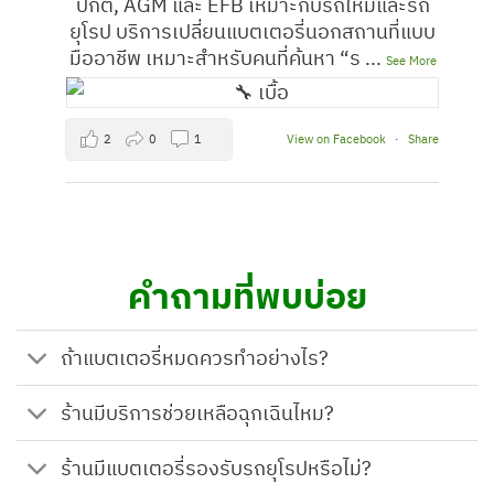
ปกติ, AGM และ EFB เหมาะกับรถใหม่และรถ
ยุโรป บริการเปลี่ยนแบตเตอรี่นอกสถานที่แบบ
มืออาชีพ เหมาะสำหรับคนที่ค้นหา “ร
...
See More
2
0
1
View on Facebook
·
Share
ร้านแบตเตอรี่ปทุมธานี
3 days ago
คำถามที่พบบ่อย
สัญญาณแบตใกล้หมด? เช็กลิสต์ด่วนจาก
เรา: เสียงสตาร์ทอืด ไฟหน้าดับเร็ว กดปุ่มแล้ว
ไม่ติด ไฟเตือนแบตโชว์ บวกกลิ่นกรดหรือ
ถ้าแบตเตอรี่หมดควรทำอย่างไร?
ปริมาณน้ำกลั่นลด - ถ้าพบข้อใดข้อหนึ่ง โทร
เรียกทีมเปลี่ยนแบตเร็วก่อนรถสตาร์ทไม่ติด!
ร้านมีบริการช่วยเหลือฉุกเฉินไหม?
เราเปลี่ยนถึงที่ในปทุมธานี รองรับ AGM,
EFB และยี่ห้อหลากหลาย เหมาะสำหรับ
ร้านมีแบตเตอรี่รองรับรถยุโรปหรือไม่?
Honda, Toyota และรถยุโรป ให้บริการรวดเร็ว