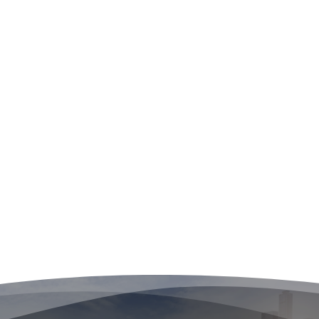
คุณจะได้รับ: * รับประกันยาวนานถึง 18 เดือน
เต็ม! * ราคารวมเทิร์นแบตเตอรี่เก่า * ฟรี!
บริการติดตั้งถึงหน้าร้านโด
...
See More
3
0
2
View on Facebook
·
Share
โหลดเพิ่ม