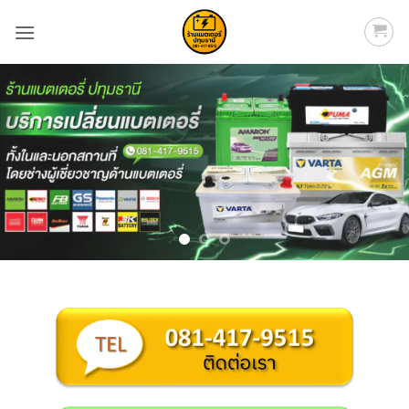
ข้าม
ไป
ยัง
เนื้อหา