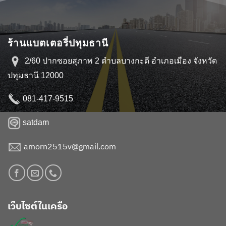
ร้านแบตเตอรี่ปทุมธานี
2/60 ปากซอยสุภาพ 2 ตำบลบางกะดี อำเภอเมือง จังหวัด
ปทุมธานี 12000
081-417-9515
satdam
amorn2515v@gmail.com
เว็บไซต์ในเครือ