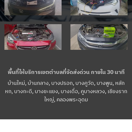
พื้นที่ให้บริการเขตตำบลที่จัดส่งด่วน ภายใน 30 นาที
บ้านใหม่, บ้านกลาง, บางปรอก, บางคูวัด, บางพูน, หลัก
หก, บางกะดี, บางขะแยง, บางเดื่อ, คูบางหลวง, เชียงราก
ใหญ่, คลองพระอุดม