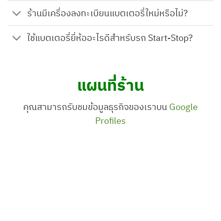
ราคาชัดเจน พร้อมภาพก่อน-หลังจริงจากงาน
ร้านมีเครื่องลงทะเบียนแบตเตอรี่ใหม่หรือไม่?
ติดตั้ง ปทุมธานี รับประกันงานติดตั้งและแบตค
...
See More
ใช้แบตเตอรี่ยี่ห้ออะไรดีสำหรับรถ Start-Stop?
0
0
0
View on Facebook
·
Share
แผนที่ร้าน
คุณสามารถรับชมข้อมูลธุรกิจของเราบน
Google
ร้านแบตเตอรี่ปทุมธานี
Profiles
3 days ago
โปรโมชั่นแรง! แบตเตอรี่ VARTA AGM
Made in Germany
พร้อมรับประกัน 18
เดือน!
( ราคานี้เฉพาะติดตั้งหน้าร้าน
เท่านั้น) ( รวมเทิร์นแบตลูกเก่าแล้ว) * DIN 70:
ราคาพิเศษ 7,900 บาท * DIN 80: ราคาพิเศษ
8,900 บาท * DIN 95: ราคาพิเศษ 9,700 บาท
* DIN 105: ราคาพิเศษ 12,000 บาท
สิ่งที่