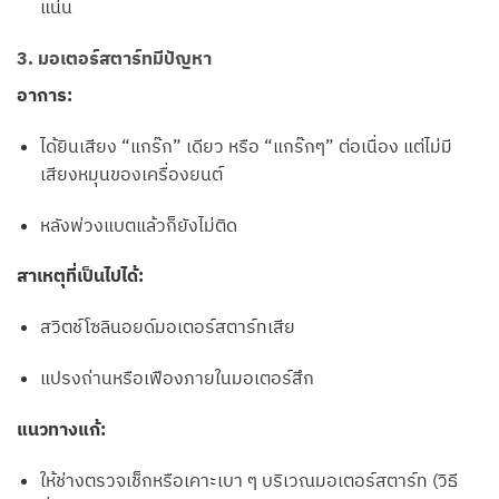
แน่น
3. มอเตอร์สตาร์ทมีปัญหา
อาการ:
ได้ยินเสียง “แกร๊ก” เดียว หรือ “แกร๊กๆ” ต่อเนื่อง แต่ไม่มี
เสียงหมุนของเครื่องยนต์
หลังพ่วงแบตแล้วก็ยังไม่ติด
สาเหตุที่เป็นไปได้:
สวิตช์โซลินอยด์มอเตอร์สตาร์ทเสีย
แปรงถ่านหรือเฟืองภายในมอเตอร์สึก
แนวทางแก้:
ให้ช่างตรวจเช็กหรือเคาะเบา ๆ บริเวณมอเตอร์สตาร์ท (วิธี