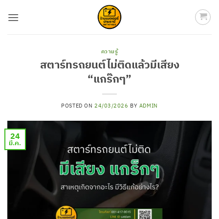
ข้าม
ไป
ยัง
เนื้อหา
ความรู้
สตาร์ทรถยนต์ไม่ติดแล้วมีเสียง
“แกร๊กๆ”
POSTED ON
24/03/2026
BY
ADMIN
24
มี.ค.