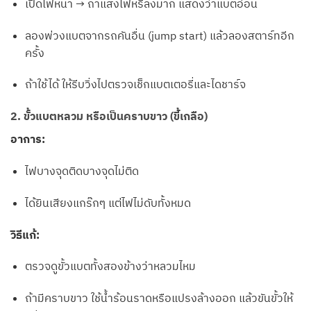
เปิดไฟหน้า → ถ้าแสงไฟหรี่ลงมาก แสดงว่าแบตอ่อน
ลองพ่วงแบตจากรถคันอื่น (jump start) แล้วลองสตาร์ทอีก
ครั้ง
ถ้าใช้ได้ ให้รีบวิ่งไปตรวจเช็กแบตเตอรี่และไดชาร์จ
2. ขั้วแบตหลวม หรือเป็นคราบขาว (ขี้เกลือ)
อาการ:
ไฟบางจุดติดบางจุดไม่ติด
ได้ยินเสียงแกร๊กๆ แต่ไฟไม่ดับทั้งหมด
วิธีแก้:
ตรวจดูขั้วแบตทั้งสองข้างว่าหลวมไหม
ถ้ามีคราบขาว ใช้น้ำร้อนราดหรือแปรงล้างออก แล้วขันขั้วให้