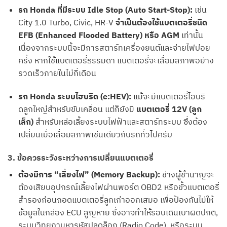
รถ Honda ที่มีระบบ Idle Stop (Auto Start-Stop):
เช่น
City 1.0 Turbo, Civic, HR-V
จำเป็นต้องใช้แบตเตอรี่ชนิด
EFB (Enhanced Flooded Battery) หรือ AGM
เท่านั้น
เนื่องจากระบบนี้จะมีการสตาร์ทเครื่องยนต์และจ่ายไฟบ่อย
ครั้ง หากใช้แบตเตอรี่ธรรมดา แบตเตอรี่จะเสื่อมสภาพอย่าง
รวดเร็วภายในไม่กี่เดือน
รถ Honda ระบบไฮบริด (e:HEV):
แม้จะมีแบตเตอรี่ไฮบริ
ดลูกใหญ่สำหรับขับเคลื่อน แต่ก็ยังมี
แบตเตอรี่ 12V (ลูก
เล็ก)
สำหรับหล่อเลี้ยงระบบไฟฟ้าและสตาร์ทระบบ ซึ่งต้อง
เปลี่ยนเมื่อเสื่อมสภาพเช่นเดียวกับรถทั่วไปครับ
3. ข้อควรระวังระหว่างการเปลี่ยนแบตเตอรี่
ต้องมีการ “เลี้ยงไฟ” (Memory Backup):
ช่างผู้ชำนาญจะ
ต้องเสียบอุปกรณ์เลี้ยงไฟผ่านพอร์ต OBD2 หรือขั้วแบตเตอรี่
สำรองก่อนถอดแบตเตอรี่ลูกเก่าออกเสมอ เพื่อป้องกันไม่ให้
ข้อมูลในกล่อง ECU สูญหาย ซึ่งอาจทำให้รอบเดินเบาผิดปกติ,
ระบบวิทยุถามหารหัสปลดล็อก (Radio Code), หรือระบบ