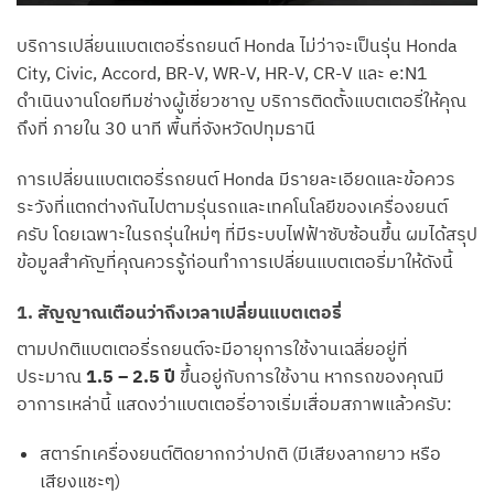
บริการเปลี่ยนแบตเตอรี่รถยนต์ Honda ไม่ว่าจะเป็นรุ่น Honda
City, Civic, Accord, BR-V, WR-V, HR-V, CR-V และ e:N1
ดำเนินงานโดยทีมช่างผู้เชี่ยวชาญ บริการติดตั้งแบตเตอรี่ให้คุณ
ถึงที่ ภายใน 30 นาที พื้นที่จังหวัดปทุมธานี
การเปลี่ยนแบตเตอรี่รถยนต์ Honda มีรายละเอียดและข้อควร
ระวังที่แตกต่างกันไปตามรุ่นรถและเทคโนโลยีของเครื่องยนต์
ครับ โดยเฉพาะในรถรุ่นใหม่ๆ ที่มีระบบไฟฟ้าซับซ้อนขึ้น ผมได้สรุป
ข้อมูลสำคัญที่คุณควรรู้ก่อนทำการเปลี่ยนแบตเตอรี่มาให้ดังนี้
1. สัญญาณเตือนว่าถึงเวลาเปลี่ยนแบตเตอรี่
ตามปกติแบตเตอรี่รถยนต์จะมีอายุการใช้งานเฉลี่ยอยู่ที่
ประมาณ
1.5 – 2.5 ปี
ขึ้นอยู่กับการใช้งาน หากรถของคุณมี
อาการเหล่านี้ แสดงว่าแบตเตอรี่อาจเริ่มเสื่อมสภาพแล้วครับ:
สตาร์ทเครื่องยนต์ติดยากกว่าปกติ (มีเสียงลากยาว หรือ
เสียงแชะๆ)