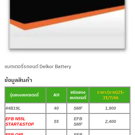
แบตเตอรี่รถยนต์ Delkor Battery
ข้อมูลสินค้า
ชนิดของ
ราคา (บาท)21-
รุ่นของแบตเตอรี่
AH
แบตเตอรี่
31/7/66
44B19L
40
SMF
1,900
EFB N55L
EFB
55
2,400
START&STOP
SMF
EFB Q85
EFB