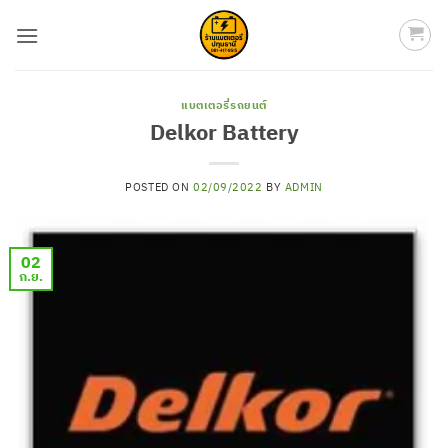
ข้าม
ไป
ยัง
เนื้อหา
แบตเตอรี่รถยนต์
Delkor Battery
POSTED ON
02/09/2022
BY
ADMIN
02
ก.ย.