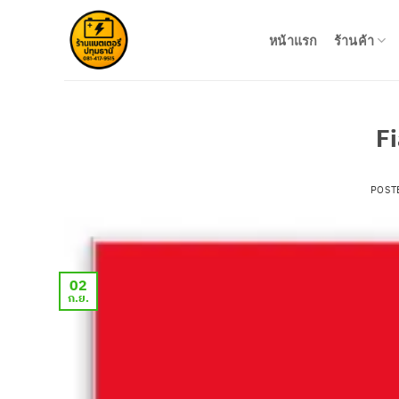
ข้าม
ไป
หน้าแรก
ร้านค้า
ยัง
เนื้อหา
F
POST
02
ก.ย.