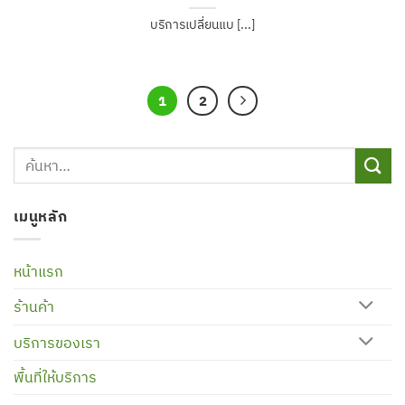
บริการเปลี่ยนแบ [...]
1
2
เมนูหลัก
หน้าแรก
ร้านค้า
บริการของเรา
พื้นที่ให้บริการ