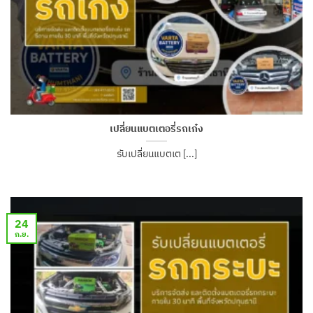
เปลี่ยนแบตเตอรี่รถเก๋ง
รับเปลี่ยนแบตเต [...]
24
ก.ย.